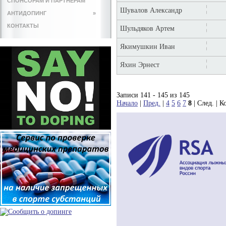
СПОНСОРАМ И ПАРТНЕРАМ
Шувалов Александр
АНТИДОПИНГ
»
КОНТАКТЫ
Шульдяков Артем
Якимушкин Иван
Яхин Эрнест
Записи 141 - 145 из 145
Начало
|
Пред.
|
4
5
6
7
8
| След. | К