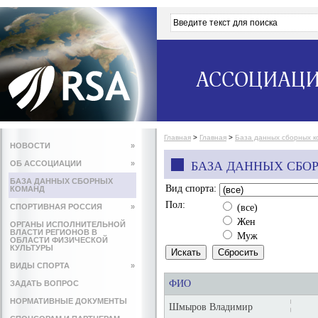
АССОЦИАЦИ
Главная
>
Главная
>
База данных сборных 
НОВОСТИ
»
ОБ АССОЦИАЦИИ
»
БАЗА ДАННЫХ СБО
БАЗА ДАННЫХ СБОРНЫХ
Вид спорта:
КОМАНД
Пол:
СПОРТИВНАЯ РОССИЯ
»
(все)
Жен
ОРГАНЫ ИСПОЛНИТЕЛЬНОЙ
ВЛАСТИ РЕГИОНОВ В
Муж
ОБЛАСТИ ФИЗИЧЕСКОЙ
КУЛЬТУРЫ
ВИДЫ СПОРТА
»
ФИО
ЗАДАТЬ ВОПРОС
НОРМАТИВНЫЕ ДОКУМЕНТЫ
Шмыров Владимир