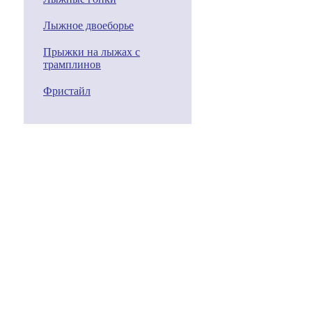
Лыжное двоеборье
Прыжки на лыжах с
трамплинов
Фристайл