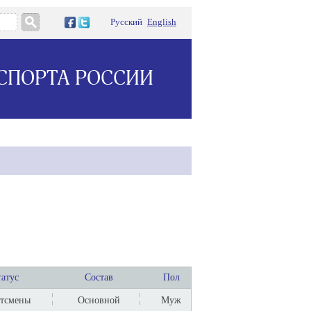
Русский
English
СПОРТА РОССИИ
атус
Состав
Пол
тсмены
Основной
Муж