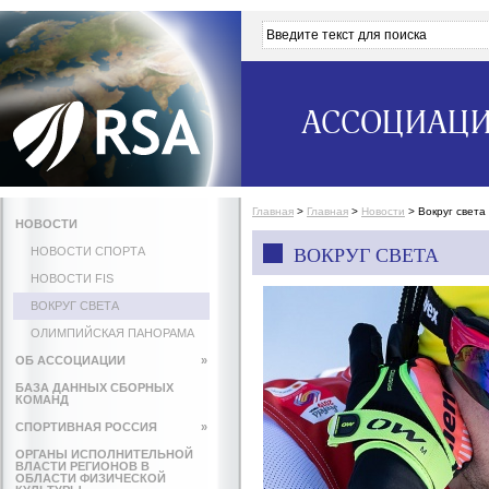
АССОЦИАЦИ
Главная
>
Главная
>
Новости
>
Вокруг света
НОВОСТИ
НОВОСТИ СПОРТА
ВОКРУГ СВЕТА
НОВОСТИ FIS
ВОКРУГ СВЕТА
ОЛИМПИЙСКАЯ ПАНОРАМА
ОБ АССОЦИАЦИИ
»
БАЗА ДАННЫХ СБОРНЫХ
КОМАНД
СПОРТИВНАЯ РОССИЯ
»
ОРГАНЫ ИСПОЛНИТЕЛЬНОЙ
ВЛАСТИ РЕГИОНОВ В
ОБЛАСТИ ФИЗИЧЕСКОЙ