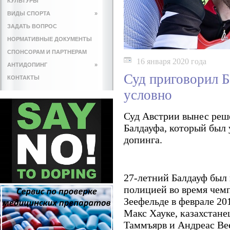
КУЛЬТУРЫ
ВИДЫ СПОРТА
»
ЗАДАТЬ ВОПРОС
НОРМАТИВНЫЕ ДОКУМЕНТЫ
СПОНСОРАМ И ПАРТНЕРАМ
16 января 2020 года
АНТИДОПИНГ
»
Суд приговорил 
КОНТАКТЫ
условно
Суд Австрии вынес реш
Балдауфа, который был 
допинга.
27-летний Балдауф был 
полицией во время чем
Зеефельде в феврале 20
Макс Хауке, казахстан
Таммъярв и Андреас Ве