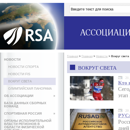
АССОЦИАЦИ
Главная
>
Главная
>
Новости
>
Вокруг света
НОВОСТИ
НОВОСТИ СПОРТА
ВОКРУГ СВЕТА
НОВОСТИ FIS
21 
ВОКРУГ СВЕТА
Кто 
Сего
ОЛИМПИЙСКАЯ ПАНОРАМА
этап
ОБ АССОЦИАЦИИ
»
БАЗА ДАННЫХ СБОРНЫХ
КОМАНД
20 
СПОРТИВНАЯ РОССИЯ
»
РУСА
Росс
ОРГАНЫ ИСПОЛНИТЕЛЬНОЙ
ВЛАСТИ РЕГИОНОВ В
дней
ОБЛАСТИ ФИЗИЧЕСКОЙ