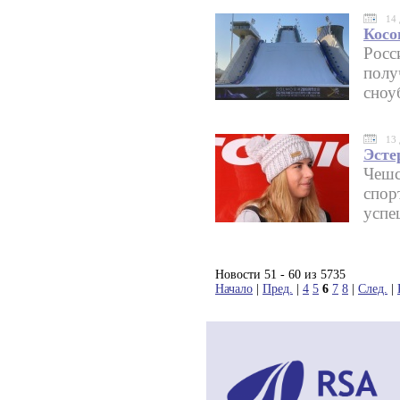
14 
Косо
Росс
полу
сноу
13 
Эсте
Чешс
спор
успе
Новости 51 - 60 из 5735
Начало
|
Пред.
|
4
5
6
7
8
|
След.
|