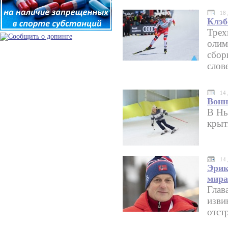
18 
Клэб
Трех
олим
сбор
слов
14 
Вонн
В Нь
крыт
14 
Эрик
мира
Глав
изви
отст