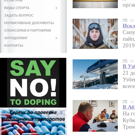
КУЛЬТУРЫ
орга
ВИДЫ СПОРТА
»
ЗАДАТЬ ВОПРОС
20 
НОРМАТИВНЫЕ ДОКУМЕНТЫ
Искл
СПОНСОРАМ И ПАРТНЕРАМ
Сноу
пайп
АНТИДОПИНГ
»
2019
КОНТАКТЫ
19 
В Уз
21 д
Узбе
всес
18 
В Аб
На г
Кубк
Трен