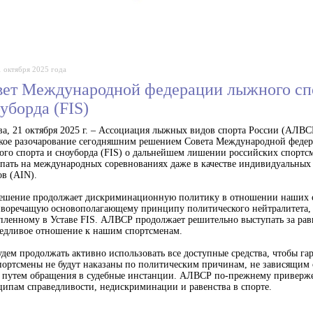
1 октября 2025 года
вет Международной федерации лыжного сп
уборда (FIS)
а, 21 октября 2025 г. – Ассоциация лыжных видов спорта России (АЛВС
кое разочарование сегодняшним решением Совета Международной феде
го спорта и сноуборда (FIS) о дальнейшем лишении российских спортс
пать на международных соревнованиях даже в качестве индивидуальных
ов (AIN).
решение продолжает дискриминационную политику в отношении наших 
воречащую основополагающему принципу политического нейтралитета,
пленному в Уставе FIS. АЛВСР продолжает решительно выступать за рав
едливое отношение к нашим спортсменам.
дем продолжать активно использовать все доступные средства, чтобы га
портсмены не будут наказаны по политическим причинам, не зависящим 
 путем обращения в судебные инстанции. АЛВСР по-прежнему приверж
ипам справедливости, недискриминации и равенства в спорте.