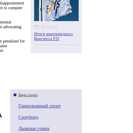
disappointment
ght to compete
amental
in advocating
08.10.2021
Итоги внеочередного
Конгресса FIS
ot penalized for
mains
rt.
Виды спорта
Горнолыжный спорт
Сноуборд
Лыжные гонки