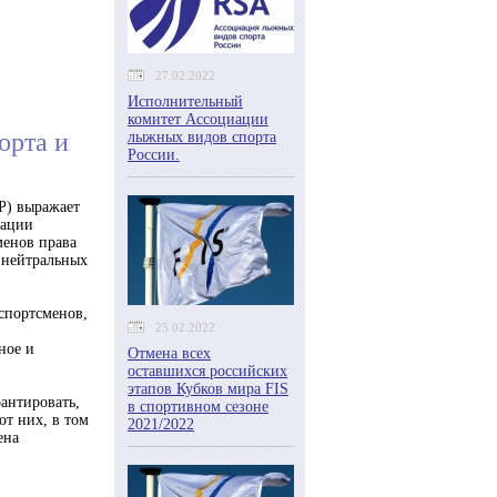
27.02.2022
Исполнительный
комитет Ассоциации
орта и
лыжных видов спорта
России.
Р) выражает
рации
менов права
 нейтральных
спортсменов,
25.02.2022
ное и
Отмена всех
оставшихся российских
этапов Кубков мира FIS
рантировать,
в спортивном сезоне
от них, в том
2021/2022
ена