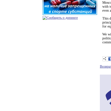
Mosco
with t
even a
This d
princi
for eq
We wil
politi
commit
Возвра