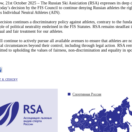
w, 21st October 2025 – The Russian Ski Assiciation (RSA) expresses its deep 
oday’s decision by the FIS Council to continue denying Russian athletes the ri
s Individual Neutral Athletes (AIN).
ecision continues a discriminatory policy against athletes, contrary to the fund
ple of political neutrality enshrined in the FIS Statutes. RSA remains steadfast 
ual and fair treatment for our athletes.
l continue to actively pursue all available avenues to ensure that athletes are n
cal circumstances beyond their control, including through legal action. RSA re
ted to upholding the values of fairness, non-discrimination and equality in spo
т к списку
Спортивная Россия