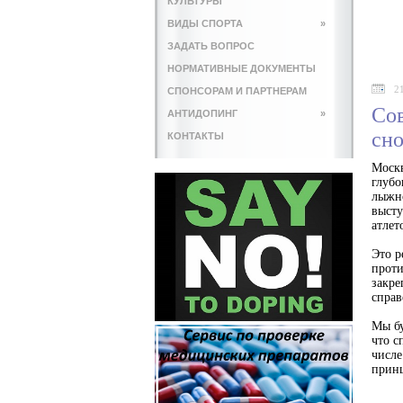
КУЛЬТУРЫ
ВИДЫ СПОРТА
»
ЗАДАТЬ ВОПРОС
НОРМАТИВНЫЕ ДОКУМЕНТЫ
2
СПОНСОРАМ И ПАРТНЕРАМ
Со
АНТИДОПИНГ
»
сно
КОНТАКТЫ
Москв
глубо
лыжно
высту
атлет
Это 
проти
закре
справ
Мы бу
что с
числе
принц