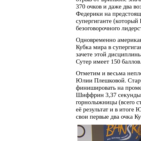
370 очков и даже два 
Федерики на предстояще
супергиганте (который
безоговорочного лидерс
Одновременно американ
Кубка мира в супергиган
зачете этой дисциплин
Сутер имеет 150 баллов
Отметим и весьма непло
Юлии Плешковой. Старто
финишировать на проме
Шиффрин 3,37 секунды.
горнолыжницы (всего с
её результат и в итоге 
свои первые два очка Ку