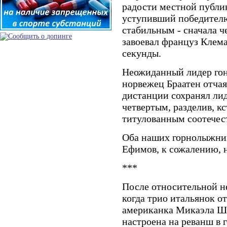
радости местной публи
уступивший победителю
стабильным - сначала че
завоевал француз Клем
секунды.
Неожиданный лидер гон
норвежец Браатен отчая
дистанции сохранял лид
четвертым, разделив, кс
титулованным соотече
Оба наших горнолыжник
Ефимов, к сожалению, 
***
После относительной не
когда трио итальянок от
американка Микаэла Ш
настроена на реванш в г