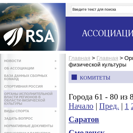
АССОЦИАЦИ
Главная
>
Главная
>
Ор
НОВОСТИ
»
физической культуры
ОБ АССОЦИАЦИИ
»
БАЗА ДАННЫХ СБОРНЫХ
КОМИТЕТЫ
КОМАНД
СПОРТИВНАЯ РОССИЯ
»
ОРГАНЫ ИСПОЛНИТЕЛЬНОЙ
Города 61 - 80 из 
ВЛАСТИ РЕГИОНОВ В
ОБЛАСТИ ФИЗИЧЕСКОЙ
Начало
|
Пред.
|
1
КУЛЬТУРЫ
ВИДЫ СПОРТА
»
Саратов
ЗАДАТЬ ВОПРОС
НОРМАТИВНЫЕ ДОКУМЕНТЫ
Смоленск