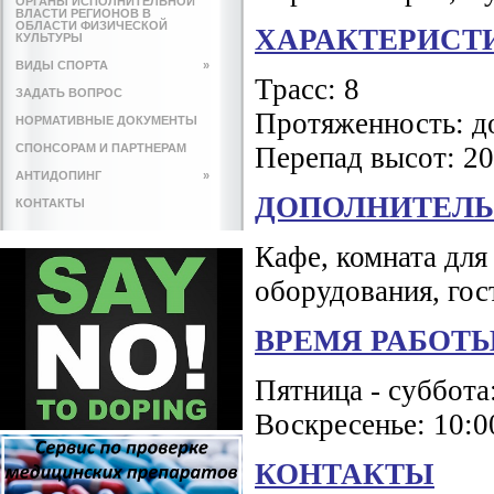
ОРГАНЫ ИСПОЛНИТЕЛЬНОЙ
ВЛАСТИ РЕГИОНОВ В
ОБЛАСТИ ФИЗИЧЕСКОЙ
ХАРАКТЕРИСТ
КУЛЬТУРЫ
ВИДЫ СПОРТА
»
Трасс: 8
ЗАДАТЬ ВОПРОС
Протяженность: д
НОРМАТИВНЫЕ ДОКУМЕНТЫ
СПОНСОРАМ И ПАРТНЕРАМ
Перепад высот: 20
АНТИДОПИНГ
»
ДОПОЛНИТЕЛЬ
КОНТАКТЫ
Кафе, комната для
оборудования, гос
ВРЕМЯ РАБОТ
Пятница - суббота:
Воскресенье: 10:00
КОНТАКТЫ