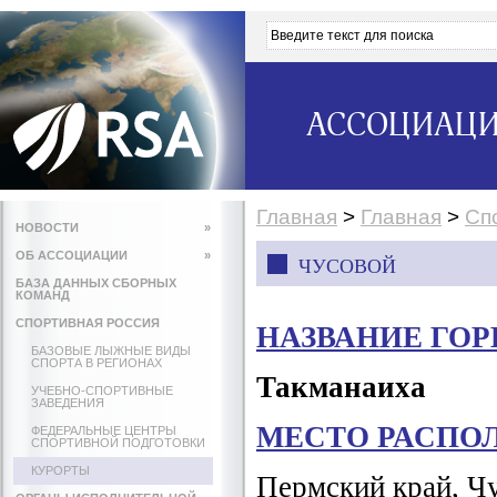
АССОЦИАЦИ
Главная
>
Главная
>
Сп
НОВОСТИ
»
ОБ АССОЦИАЦИИ
»
ЧУСОВОЙ
БАЗА ДАННЫХ СБОРНЫХ
КОМАНД
СПОРТИВНАЯ РОССИЯ
НАЗВАНИЕ ГО
БАЗОВЫЕ ЛЫЖНЫЕ ВИДЫ
СПОРТА В РЕГИОНАХ
Такманаиха
УЧЕБНО-СПОРТИВНЫЕ
ЗАВЕДЕНИЯ
МЕСТО РАСПО
ФЕДЕРАЛЬНЫЕ ЦЕНТРЫ
СПОРТИВНОЙ ПОДГОТОВКИ
КУРОРТЫ
Пермский край, Чу