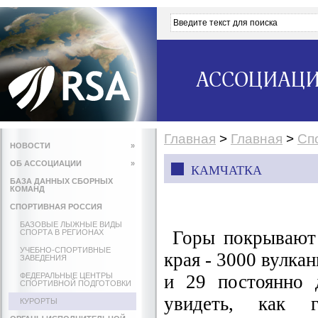
АССОЦИАЦИ
Главная
>
Главная
>
Сп
НОВОСТИ
»
ОБ АССОЦИАЦИИ
»
КАМЧАТКА
БАЗА ДАННЫХ СБОРНЫХ
КОМАНД
СПОРТИВНАЯ РОССИЯ
БАЗОВЫЕ ЛЫЖНЫЕ ВИДЫ
Горы покрывают 
СПОРТА В РЕГИОНАХ
УЧЕБНО-СПОРТИВНЫЕ
края - 3000 вулка
ЗАВЕДЕНИЯ
ФЕДЕРАЛЬНЫЕ ЦЕНТРЫ
и 29 постоянно 
СПОРТИВНОЙ ПОДГОТОВКИ
увидеть, как 
КУРОРТЫ