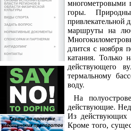
ОРГАНЫ ИСПОЛНИТЕЛЬНОЙ
многометровыми п
ВЛАСТИ РЕГИОНОВ В
ОБЛАСТИ ФИЗИЧЕСКОЙ
горы. Природн
КУЛЬТУРЫ
ВИДЫ СПОРТА
»
привлекательной д
ЗАДАТЬ ВОПРОС
маршруты на лю
НОРМАТИВНЫЕ ДОКУМЕНТЫ
Многокилометровы
СПОНСОРАМ И ПАРТНЕРАМ
длится с ноября 
АНТИДОПИНГ
»
КОНТАКТЫ
катания. Только 
действующего ву
термальному басс
воду.
На полуострове
действующие. Нед
Из действующих 
Кроме того, суще