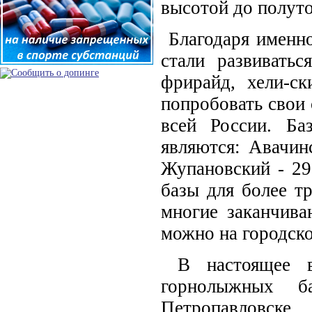
высотой до полут
Благодаря именно
стали развивать
фрирайд, хели-ск
попробовать свои 
всей России. Ба
являются: Авачин
Жупановский - 29
базы для более т
многие заканчива
можно на городско
В настоящее в
горнолыжных 
Петропавловске