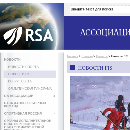
АССОЦИАЦИ
Главная
>
Главная
>
Новости
>
Новости FIS
НОВОСТИ
НОВОСТИ СПОРТА
НОВОСТИ FIS
НОВОСТИ FIS
ВОКРУГ СВЕТА
ОЛИМПИЙСКАЯ ПАНОРАМА
ОБ АССОЦИАЦИИ
»
БАЗА ДАННЫХ СБОРНЫХ
КОМАНД
СПОРТИВНАЯ РОССИЯ
»
ОРГАНЫ ИСПОЛНИТЕЛЬНОЙ
ВЛАСТИ РЕГИОНОВ В
ОБЛАСТИ ФИЗИЧЕСКОЙ