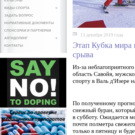
КУЛЬТУРЫ
ВИДЫ СПОРТА
»
ЗАДАТЬ ВОПРОС
НОРМАТИВНЫЕ ДОКУМЕНТЫ
СПОНСОРАМ И ПАРТНЕРАМ
13 декабря 2019 года
АНТИДОПИНГ
»
Этап Кубка мира 
КОНТАКТЫ
срыва
Из-за неблагоприятного
область Савойя, мужск
спорту в Валь д'Изере н
По полученному прогно
снежный буран, которы
в субботу. Ожидается 
почти полметра свежего
только в пятницу и буд