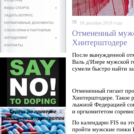
КУЛЬТУРЫ
ВИДЫ СПОРТА
»
ЗАДАТЬ ВОПРОС
18 декабря 2019 года
НОРМАТИВНЫЕ ДОКУМЕНТЫ
СПОНСОРАМ И ПАРТНЕРАМ
Отмененный мужс
АНТИДОПИНГ
»
Хинтерштодере
КОНТАКТЫ
После вынужденной отм
Валь д'Изере мужской г
сумели быстро найти з
Отмененный гигант про
Хинтерштодере. Такое
лыжной Федерацией со
и оргкомитетом соревн
По календарю FIS на э
пройти мужские гонки 