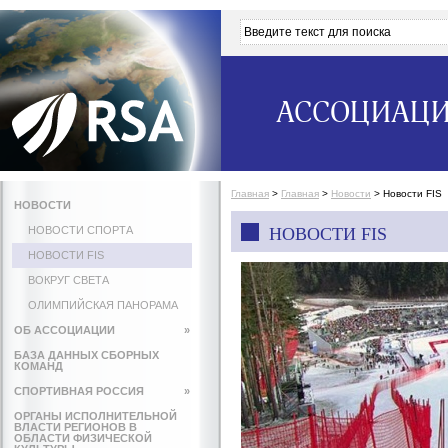
АССОЦИАЦИ
Главная
>
Главная
>
Новости
>
Новости FIS
НОВОСТИ
НОВОСТИ СПОРТА
НОВОСТИ FIS
НОВОСТИ FIS
ВОКРУГ СВЕТА
ОЛИМПИЙСКАЯ ПАНОРАМА
ОБ АССОЦИАЦИИ
»
БАЗА ДАННЫХ СБОРНЫХ
КОМАНД
СПОРТИВНАЯ РОССИЯ
»
ОРГАНЫ ИСПОЛНИТЕЛЬНОЙ
ВЛАСТИ РЕГИОНОВ В
ОБЛАСТИ ФИЗИЧЕСКОЙ