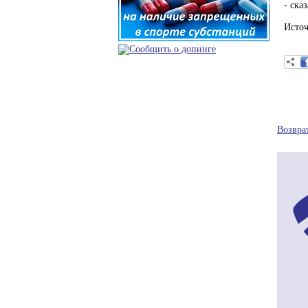
- сказ
Источ
Возвра