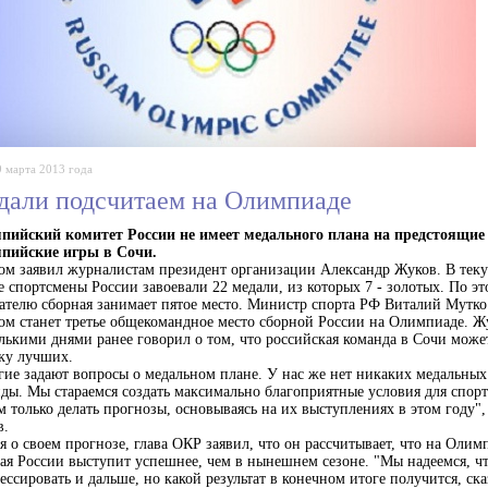
9 марта 2013 года
дали подсчитаем на Олимпиаде
пийский комитет России не имеет медального плана на предстоящие
пийские игры в Сочи.
ом заявил журналистам президент организации Александр Жуков. В те
е спортсмены России завоевали 22 медали, из которых 7 - золотых. По э
ателю сборная занимает пятое место. Министр спорта РФ Виталий Мутко 
ом станет третье общекомандное место сборной России на Олимпиаде. Ж
лькими днями ранее говорил о том, что российская команда в Сочи може
ку лучших.
ие задают вопросы о медальном плане. У нас же нет никаких медальных
ды. Мы стараемся создать максимально благоприятные условия для спор
 только делать прогнозы, основываясь на их выступлениях в этом году", 
в.
я о своем прогнозе, глава ОКР заявил, что он рассчитывает, что на Оли
ая России выступит успешнее, чем в нынешнем сезоне. "Мы надеемся, чт
ессировать и дальше, но какой результат в конечном итоге получится, ска