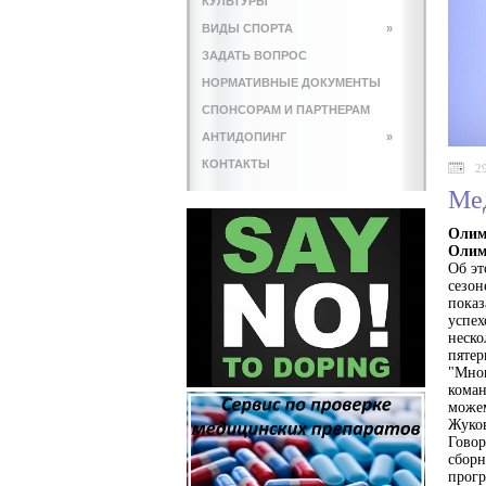
КУЛЬТУРЫ
ВИДЫ СПОРТА
»
ЗАДАТЬ ВОПРОС
НОРМАТИВНЫЕ ДОКУМЕНТЫ
СПОНСОРАМ И ПАРТНЕРАМ
АНТИДОПИНГ
»
КОНТАКТЫ
2
Ме
Олим
Олим
Об эт
сезон
показ
успех
неско
пятер
"Мног
коман
можем
Жуко
Говор
сборн
прогр