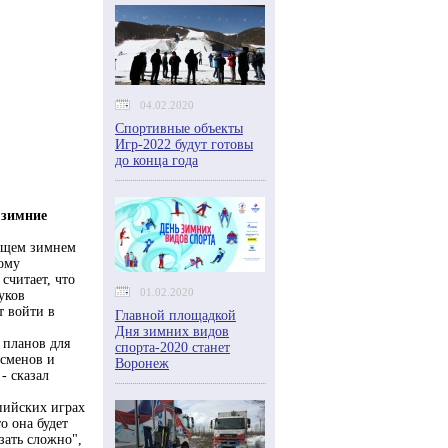
04.02.2020
Спортивные объекты
Игр-2022 будут готовы
до конца года
 зимние
кущем зимнем
тому
считает, что
01.02.2020
уков
т войти в
Главной площадкой
Дня зимних видов
 планов для
спорта-2020 станет
тсменов и
Воронеж
- сказал
мпийских играх
о она будет
зать сложно",